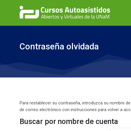
Skip to navigation
Skip to search form
Skip to login form
Salta al contenido principal
Skip to accessibility options
Skip to footer
Skip accessibility options
Contraseña olvidada
Para restablecer su contraseña, introduzca su nombre de 
de correo electrónico con instrucciones para volver a acc
Buscar por nombre de cuenta
Buscar por nombre de cuenta