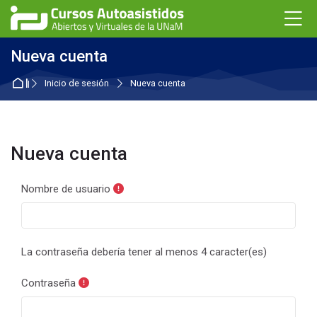
Skip to navigation
Skip to login form
Salta al contenido principal
Skip to accessibility options
Skip to footer
Skip accessibility options
M
Nueva cuenta
Inicio
Inicio de sesión
Nueva cuenta
Nueva cuenta
Nombre de usuario
La contraseña debería tener al menos 4 caracter(es)
Contraseña